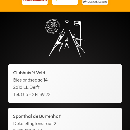
Clubhuis 't Veld
Bieslandsepad 14
2616 LL Delft
Tel. 015 - 214 39 72
Sporthal de Buitenhof
Duke ellingtonstraat 2