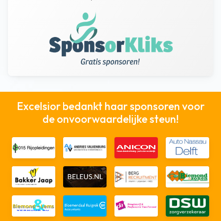
Excelsior bedankt haar sponsoren voor
de onvoorwaardelijke steun!