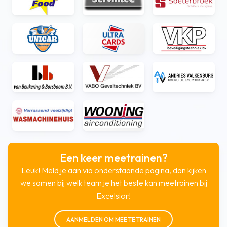
Een keer meetrainen?
Leuk! Meld je aan via onderstaande pagina, dan kijken
we samen bij welk team je het beste kan meetrainen bij
Excelsior!
AANMELDEN OM MEE TE TRAINEN