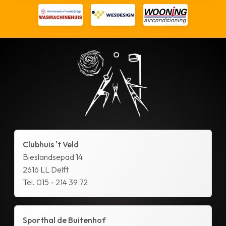
Clubhuis 't Veld
Bieslandsepad 14
2616 LL Delft
Tel. 015 - 214 39 72
Sporthal de Buitenhof