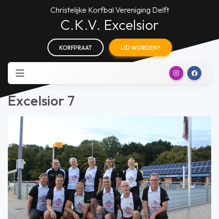
Christelijke Korfbal Vereniging Delft
C.K.V. Excelsior
KORFPRAAT
LID WORDEN?
Excelsior 7