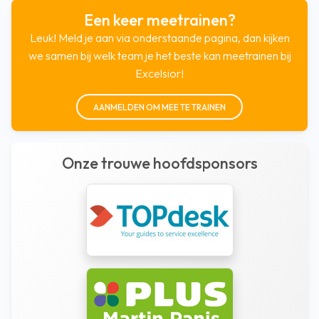
Een keer meetrainen?
Leuk! Meld je aan via onderstaande pagina, dan kijken
we samen bij welk team je het beste kan meetrainen bij
Excelsior!
AANMELDEN OM MEE TE TRAINEN
Onze trouwe hoofdsponsors