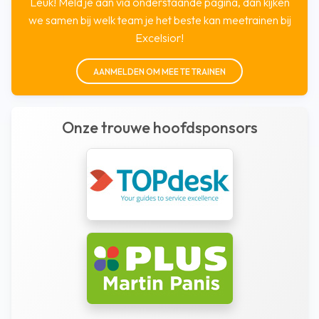
Leuk! Meld je aan via onderstaande pagina, dan kijken
we samen bij welk team je het beste kan meetrainen bij
Excelsior!
AANMELDEN OM MEE TE TRAINEN
Onze trouwe hoofdsponsors