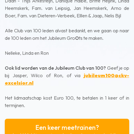
Daan - Thijs Arkesteijn, Danique Halbe, Britte Heijink, Linda
Heemskerk, Fam. van Leipsig, Jan Heemskerk, Arno de
Boer, Fam. van Dieteren-Verbeek, Elllen & Jaap, Nelis Bijl
Alle Club van 100 leden alvast bedankt, en we gaan op naar
de 100 leden om het Jubileum Gro
O
ts te maken.
Nelleke, Linda en Ron
Ook lid worden van de Jubileum Club van 100?
Geef je op
bij Jasper, Wilco of Ron, of via
jubileum100@ckv-
excelsior.nl
Het lidmaatschap kost Euro 100, te betalen in 1 keer of in
termijnen.
Een keer meetrainen?