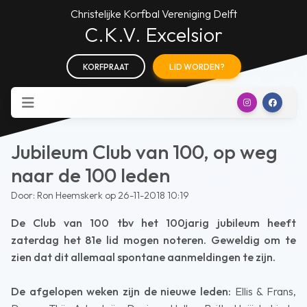
Christelijke Korfbal Vereniging Delft
C.K.V. Excelsior
KORFPRAAT
LID WORDEN?
Jubileum Club van 100, op weg
naar de 100 leden
Door: Ron Heemskerk op 26-11-2018 10:19
De Club van 100 tbv het 100jarig jubileum heeft
zaterdag het 81e lid mogen noteren. Geweldig om te
zien dat dit allemaal spontane aanmeldingen te zijn.
De afgelopen weken zijn de nieuwe leden:
Ellis & Frans,