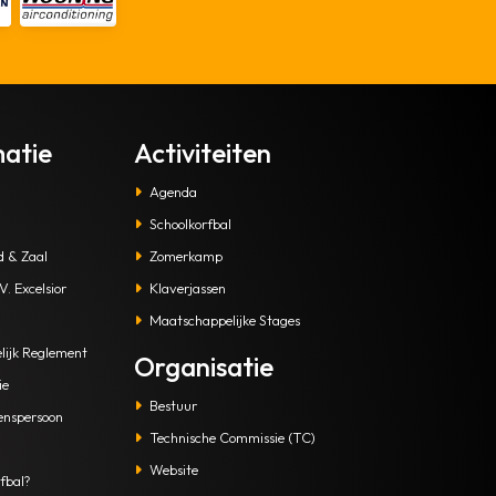
matie
Activiteiten
Agenda
Schoolkorfbal
d & Zaal
Zomerkamp
. Excelsior
Klaverjassen
Maatschappelijke Stages
lijk Reglement
Organisatie
ie
Bestuur
enspersoon
Technische Commissie (TC)
Website
fbal?