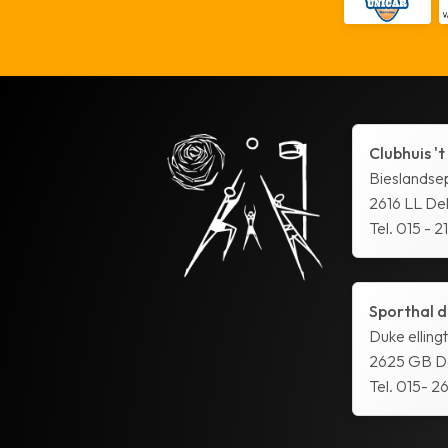
Clubhuis 't
Bieslandse
2616 LL Del
Tel. 015 - 2
Sporthal d
Duke elling
2625 GB De
Tel. 015- 26