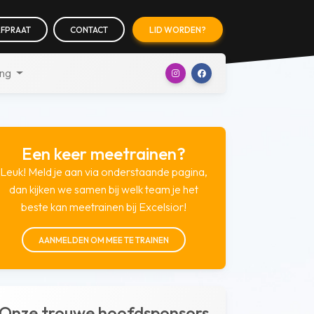
FPRAAT
CONTACT
LID WORDEN?
ing
Een keer meetrainen?
Leuk! Meld je aan via onderstaande pagina,
dan kijken we samen bij welk team je het
beste kan meetrainen bij Excelsior!
AANMELDEN OM MEE TE TRAINEN
Onze trouwe hoofdsponsors