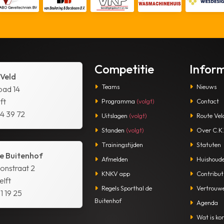
Competitie
Infor
 Veld
Teams
Nieuws
pad 14
ft
Programma
(volgt)
Contact
14 39 72
Uitslagen
(volgt)
Route Vel
Standen
(volgt)
Over C.K.V
Trainingstijden
Statuten
e Buitenhof
Afmelden
Huishoude
tonstraat 2
KNKV app
Contribut
lft
Regels Sporthal de
Vertrouw
1 19 25
Buitenhof
Agenda
Wat is kor