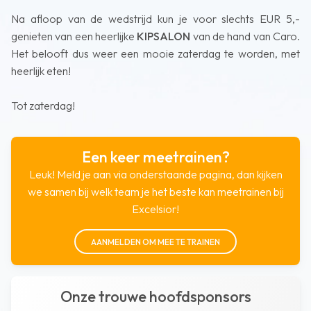
Na afloop van de wedstrijd kun je voor slechts EUR 5,-
genieten van een heerlijke
KIPSALON
van de hand van Caro.
Het belooft dus weer een mooie zaterdag te worden, met
heerlijk eten!
Tot zaterdag!
Een keer meetrainen?
Leuk! Meld je aan via onderstaande pagina, dan kijken
we samen bij welk team je het beste kan meetrainen bij
Excelsior!
AANMELDEN OM MEE TE TRAINEN
Onze trouwe hoofdsponsors