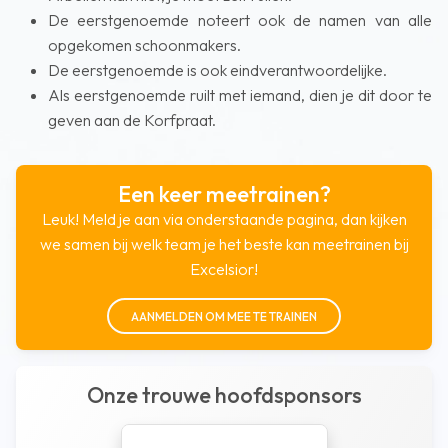
De eerstgenoemde noteert ook de namen van alle
opgekomen schoonmakers.
De eerstgenoemde is ook eindverantwoordelijke.
Als eerstgenoemde ruilt met iemand, dien je dit door te
geven aan de Korfpraat.
Een keer meetrainen?
Leuk! Meld je aan via onderstaande pagina, dan kijken
we samen bij welk team je het beste kan meetrainen bij
Excelsior!
AANMELDEN OM MEE TE TRAINEN
Onze trouwe hoofdsponsors