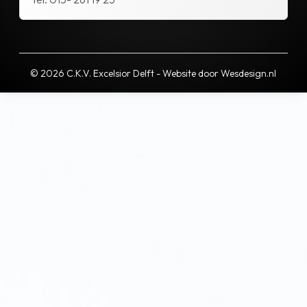
© 2026 C.K.V. Excelsior Delft - Website door
Wesdesign.nl