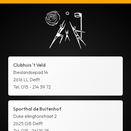
Clubhuis 't Veld
Bieslandsepad 14
2616 LL Delft
Tel. 015 - 214 39 72
Sporthal de Buitenhof
Duke ellingtonstraat 2
2625 GB Delft
Tel. 015- 261 19 25