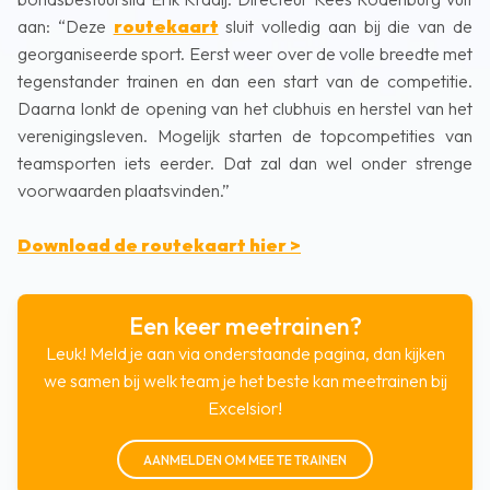
aan: “Deze
routekaart
sluit volledig aan bij die van de
georganiseerde sport. Eerst weer over de volle breedte met
tegenstander trainen en dan een start van de competitie.
Daarna lonkt de opening van het clubhuis en herstel van het
verenigingsleven. Mogelijk starten de topcompetities van
teamsporten iets eerder. Dat zal dan wel onder strenge
voorwaarden plaatsvinden.”
Download de routekaart hier >
Een keer meetrainen?
Leuk! Meld je aan via onderstaande pagina, dan kijken
we samen bij welk team je het beste kan meetrainen bij
Excelsior!
AANMELDEN OM MEE TE TRAINEN