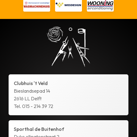
Clubhuis 't Veld
Bieslandsepad 14
2616 LL Delft
Tel. 015 - 214 39 72
Sporthal de Buitenhof
Duke ellingtonstraat 2