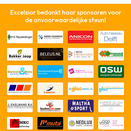
Excelsior bedankt haar sponsoren voor
de onvoorwaardelijke steun!