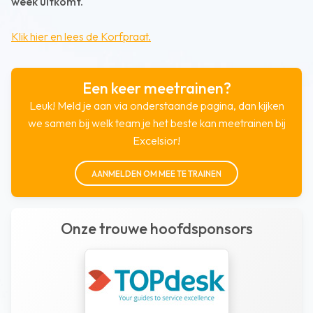
week uitkomt.
Klik hier en lees de Korfpraat.
Een keer meetrainen?
Leuk! Meld je aan via onderstaande pagina, dan kijken
we samen bij welk team je het beste kan meetrainen bij
Excelsior!
AANMELDEN OM MEE TE TRAINEN
Onze trouwe hoofdsponsors