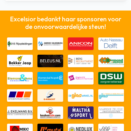
Excelsior bedankt haar sponsoren voor
de onvoorwaardelijke steun!