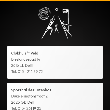
Clubhuis 't Veld
Bieslandsepad 14
2616 LL Delft
Tel. 015 - 214 39 72
Sporthal de Buitenhof
Duke ellingtonstraat 2
2625 GB Delft
Tel. 015- 261 19 25