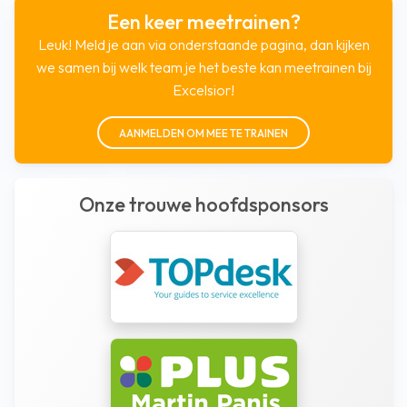
Een keer meetrainen?
Leuk! Meld je aan via onderstaande pagina, dan kijken
we samen bij welk team je het beste kan meetrainen bij
Excelsior!
AANMELDEN OM MEE TE TRAINEN
Onze trouwe hoofdsponsors