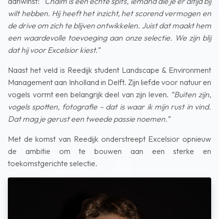
aanwinst:
“Chaïm is een echte spits, iemand die je er altijd bij
wilt hebben. Hij heeft het inzicht, het scorend vermogen en
de drive om zich te blijven ontwikkelen. Juist dat maakt hem
een waardevolle toevoeging aan onze selectie. We zijn blij
dat hij voor Excelsior kiest.”
Naast het veld is Reedijk student Landscape & Environment
Management aan Inholland in Delft. Zijn liefde voor natuur en
vogels vormt een belangrijk deel van zijn leven.
“Buiten zijn,
vogels spotten, fotografie – dat is waar ik mijn rust in vind.
Dat mag je gerust een tweede passie noemen.”
Met de komst van Reedijk onderstreept Excelsior opnieuw
de ambitie om te bouwen aan een sterke en
toekomstgerichte selectie.