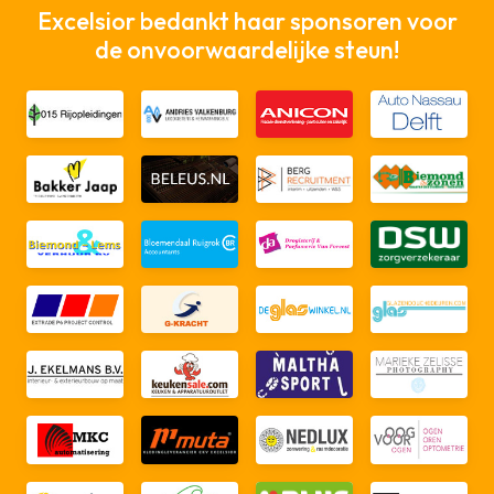
Excelsior bedankt haar sponsoren voor
de onvoorwaardelijke steun!