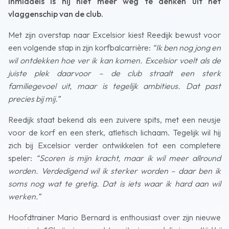
Inmiddels is hij niet meer weg te denken uit het
vlaggenschip van de club.
Met zijn overstap naar Excelsior kiest Reedijk bewust voor
een volgende stap in zijn korfbalcarrière:
“Ik ben nog jong en
wil ontdekken hoe ver ik kan komen. Excelsior voelt als de
juiste plek daarvoor – de club straalt een sterk
familiegevoel uit, maar is tegelijk ambitieus. Dat past
precies bij mij.”
Reedijk staat bekend als een zuivere spits, met een neusje
voor de korf en een sterk, atletisch lichaam. Tegelijk wil hij
zich bij Excelsior verder ontwikkelen tot een completere
speler:
“Scoren is mijn kracht, maar ik wil meer allround
worden. Verdedigend wil ik sterker worden – daar ben ik
soms nog wat te gretig. Dat is iets waar ik hard aan wil
werken.”
Hoofdtrainer Mario Bernard is enthousiast over zijn nieuwe