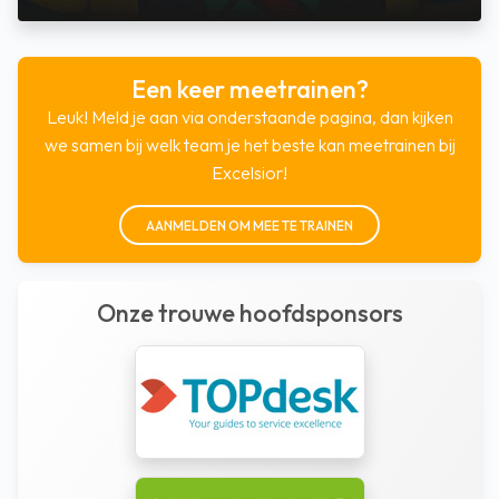
Een keer meetrainen?
Leuk! Meld je aan via onderstaande pagina, dan kijken
we samen bij welk team je het beste kan meetrainen bij
Excelsior!
AANMELDEN OM MEE TE TRAINEN
Onze trouwe hoofdsponsors