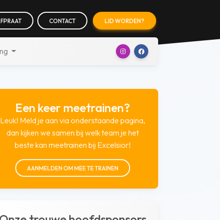
FPRAAT
CONTACT
LID WORDEN?
ing
Een keer meetrainen?
Leuk! Meld je aan via onderstaande pagina,
dan kijken we samen bij welk team je het
beste kan meetrainen bij Excelsior!
AANMELDEN OM MEE TE TRAINEN
Onze trouwe hoofdsponsors