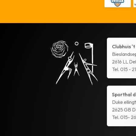
Clubhuis 't
Bieslandse
2616 LL Del
Tel. 015 - 2
Sporthal d
Duke elling
2625 GB De
Tel. 015- 26