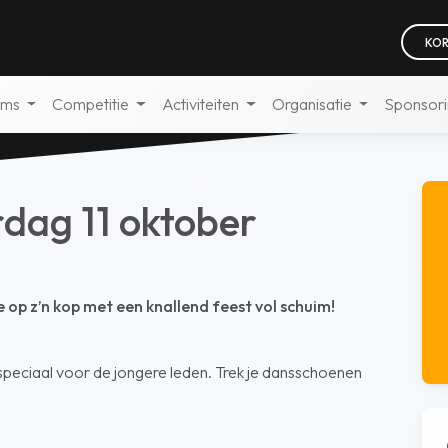
KOR
ams
Competitie
Activiteiten
Organisatie
Sponsor
dag 11 oktober
 op z’n kop met een knallend feest vol schuim!
speciaal voor de jongere leden. Trek je dansschoenen