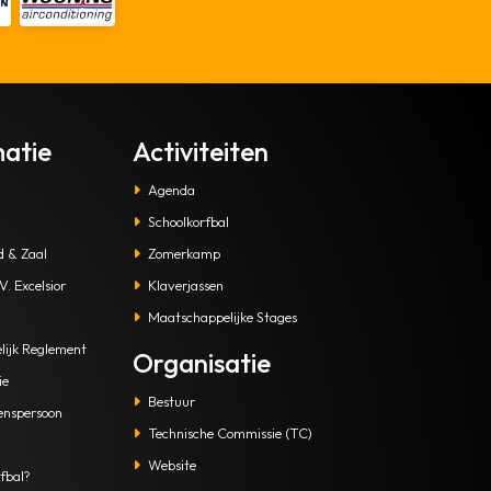
matie
Activiteiten
Agenda
Schoolkorfbal
d & Zaal
Zomerkamp
. Excelsior
Klaverjassen
Maatschappelijke Stages
lijk Reglement
Organisatie
ie
Bestuur
enspersoon
Technische Commissie (TC)
Website
fbal?