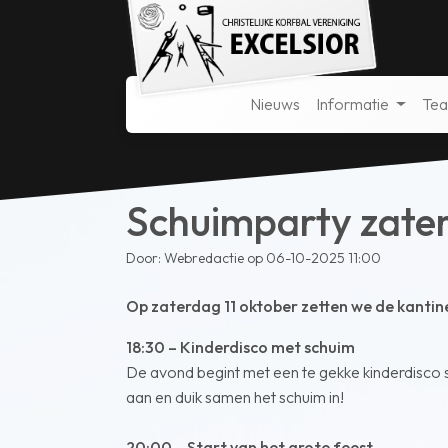
Nieuws
Informatie
Te
Schuimparty zater
Door: Webredactie op 06-10-2025 11:00
Op zaterdag 11 oktober zetten we de kantine
18:30 – Kinderdisco met schuim
De avond begint met een te gekke kinderdisco 
aan en duik samen het schuim in!
20:00 – Start van het grote feest