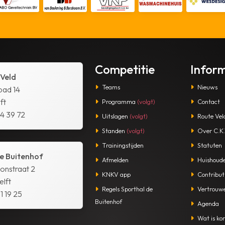
Competitie
Infor
 Veld
Teams
Nieuws
pad 14
ft
Programma
(volgt)
Contact
14 39 72
Uitslagen
(volgt)
Route Vel
Standen
(volgt)
Over C.K.V
Trainingstijden
Statuten
e Buitenhof
Afmelden
Huishoude
tonstraat 2
KNKV app
Contribut
lft
Regels Sporthal de
Vertrouw
1 19 25
Buitenhof
Agenda
Wat is kor