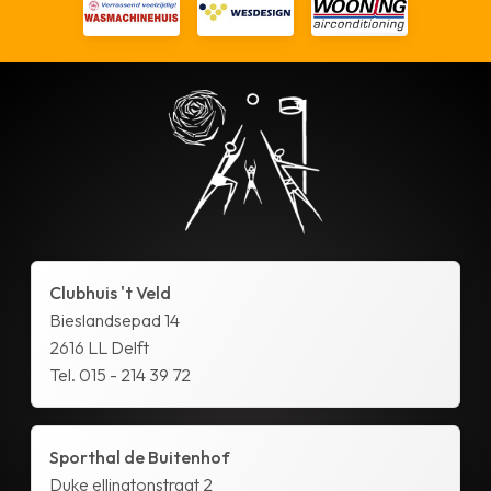
Clubhuis 't Veld
Bieslandsepad 14
2616 LL Delft
Tel. 015 - 214 39 72
Sporthal de Buitenhof
Duke ellingtonstraat 2