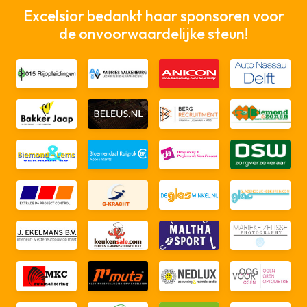
Excelsior bedankt haar sponsoren voor
de onvoorwaardelijke steun!