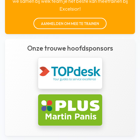
we samen bij welk team je het beste kan meetrainen bij
Excelsior!
AANMELDEN OM MEE TE TRAINEN
Onze trouwe hoofdsponsors