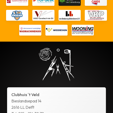
Clubhuis 't Veld
Bieslandsepad 14
2616 LL Delft