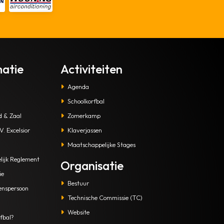
matie
Activiteiten
Agenda
Schoolkorfbal
d & Zaal
Zomerkamp
. Excelsior
Klaverjassen
Maatschappelijke Stages
lijk Reglement
Organisatie
ie
Bestuur
enspersoon
Technische Commissie (TC)
Website
fbal?