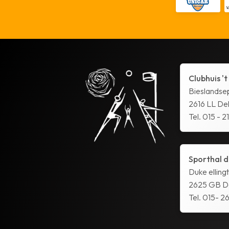
Clubhuis 't
Bieslandse
2616 LL Del
Tel. 015 - 2
Sporthal d
Duke elling
2625 GB De
Tel. 015- 26