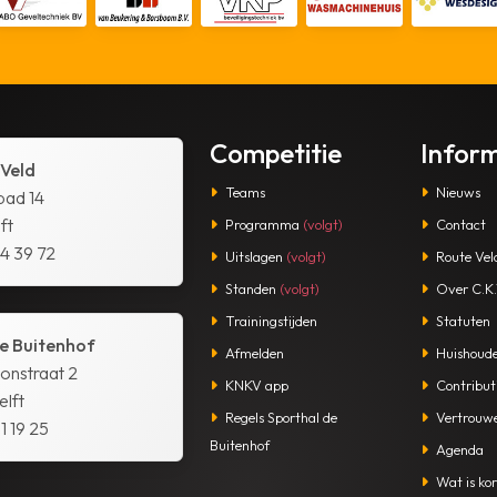
Competitie
Infor
 Veld
Teams
Nieuws
pad 14
ft
Programma
(volgt)
Contact
14 39 72
Uitslagen
(volgt)
Route Vel
Standen
(volgt)
Over C.K.V
Trainingstijden
Statuten
e Buitenhof
Afmelden
Huishoude
tonstraat 2
KNKV app
Contribut
lft
Regels Sporthal de
Vertrouw
1 19 25
Buitenhof
Agenda
Wat is kor