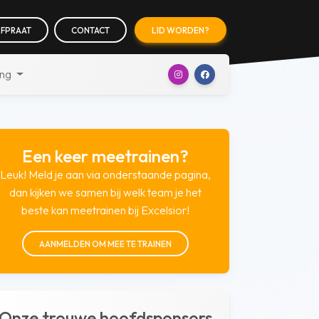
FPRAAT
CONTACT
LID WORDEN?
ing
Een keer meetrainen?
Leuk! Meld je aan via onderstaande pagina,
dan kijken we samen bij welk team je het
beste kan meetrainen bij Excelsior!
AANMELDEN OM MEE TE TRAINEN
Onze trouwe hoofdsponsors