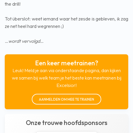
the drill!
Tot überslot: weet iemand waar het zesde is gebleven, ik zag
ze net heel hard wegrennen ;)
…wordt vervolgd…
Een keer meetrainen?
Leuk! Meld je aan via onderstaande pagina, dan kijken
we samen bij welk team je het beste kan meetrainen bij
Excelsior!
AANMELDEN OM MEE TE TRAINEN
Onze trouwe hoofdsponsors