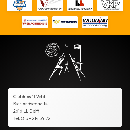
Clubhuis 't Veld
Bieslandsepad 14
2616 LL Delft
Tel. 015 - 214 39 72