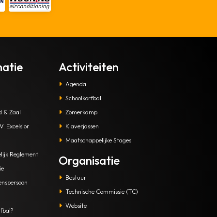
matie
Activiteiten
Agenda
Schoolkorfbal
d & Zaal
Zomerkamp
. Excelsior
Klaverjassen
Maatschappelijke Stages
lijk Reglement
Organisatie
ie
Bestuur
enspersoon
Technische Commissie (TC)
Website
fbal?