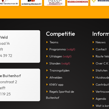
Competitie
Infor
 Veld
Teams
Nieuws
pad 14
ft
Programma
(volgt)
Contact
14 39 72
Uitslagen
(volgt)
Route Vel
Standen
(volgt)
Over C.K.V
Trainingstijden
Statuten
e Buitenhof
Afmelden
Huishoude
tonstraat 2
KNKV app
Contribut
lft
Regels Sporthal de
Vertrouw
1 19 25
Buitenhof
Agenda
Wat is kor