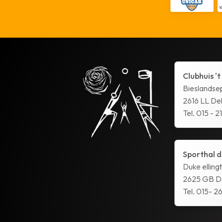
Clubhuis 't
Bieslandse
2616 LL Del
Tel. 015 - 2
Sporthal d
Duke elling
2625 GB De
Tel. 015- 26