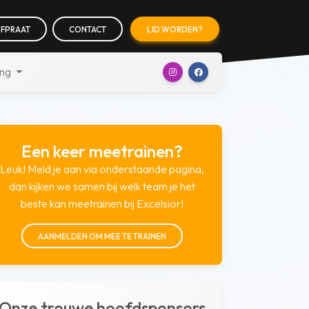
FPRAAT
CONTACT
LID WORDEN?
ing
Een keer meetrainen?
Leuk! Meld je aan via onderstaande pagina,
dan kijken we samen bij welk team je het
beste kan meetrainen bij Excelsior!
AANMELDEN OM MEE TE TRAINEN
Onze trouwe hoofdsponsors