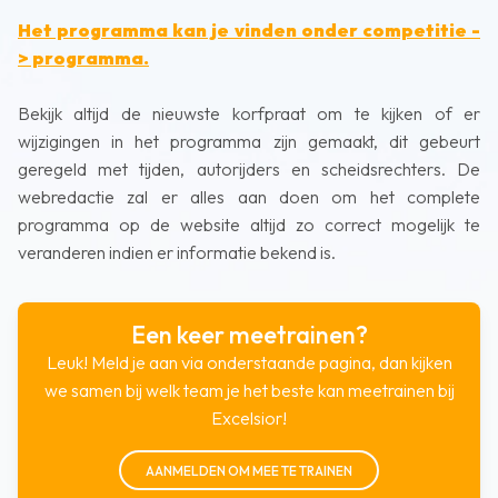
Het programma kan je vinden onder competitie -
> programma.
Bekijk altijd de nieuwste korfpraat om te kijken of er
wijzigingen in het programma zijn gemaakt, dit gebeurt
geregeld met tijden, autorijders en scheidsrechters. De
webredactie zal er alles aan doen om het complete
programma op de website altijd zo correct mogelijk te
veranderen indien er informatie bekend is.
Een keer meetrainen?
Leuk! Meld je aan via onderstaande pagina, dan kijken
we samen bij welk team je het beste kan meetrainen bij
Excelsior!
AANMELDEN OM MEE TE TRAINEN