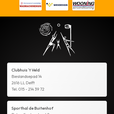
Clubhuis 't Veld
Bieslandsepad 14
2616 LL Delft
Tel. 015 - 214 39 72
Sporthal de Buitenhof