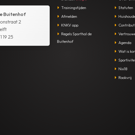
Trainingstijden
Statuten
e Buitenhof
Afmelden
Huishoude
tonstraat 2
KNKV app
Contribut
lft
Regels Sporthal de
Vertrouw
1 19 25
Buitenhof
Agenda
Wat is kor
Sportivite
Nix18
Rookvrij