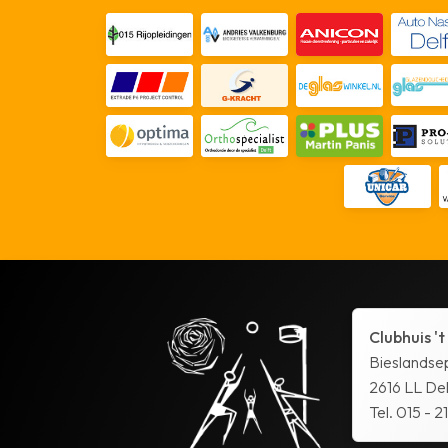
Clubhuis 't
Bieslandse
2616 LL Del
Tel. 015 - 2