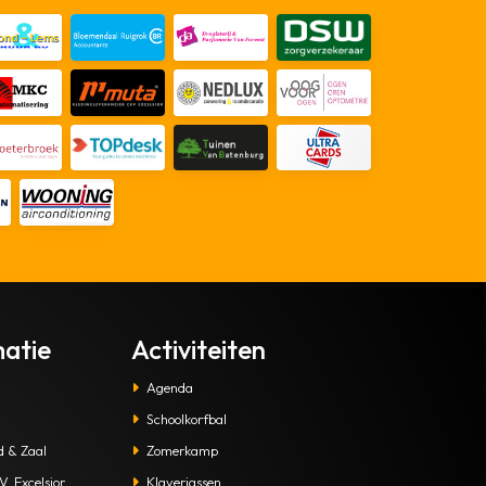
matie
Activiteiten
Agenda
Schoolkorfbal
d & Zaal
Zomerkamp
. Excelsior
Klaverjassen