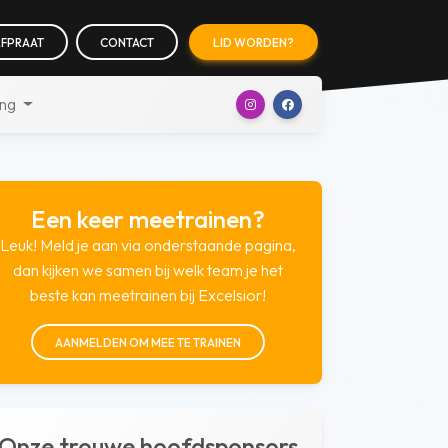
FPRAAT
CONTACT
LID WORDEN?
ing
Een keer meetrainen?
Leuk! Meld je aan via onderstaande pagina,
dan kijken we samen bij welk team je het
beste kan meetrainen bij Excelsior!
AANMELDEN OM MEE TE TRAINEN
Onze trouwe hoofdsponsors