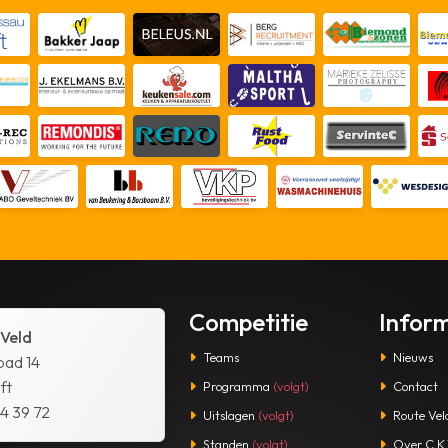
Competitie
Infor
 Veld
Teams
Nieuws
pad 14
ft
Programma
(volgt)
Contact
14 39 72
Uitslagen
(volgt)
Route Vel
Standen
(volgt)
Over C.K.V