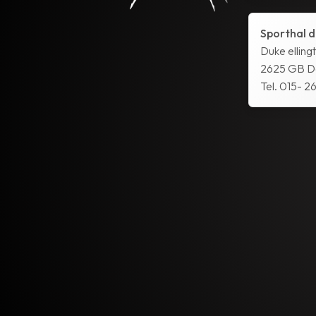
Sporthal d
Duke elling
2625 GB De
Tel. 015- 26