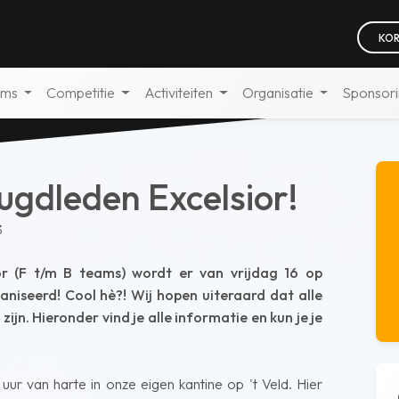
KOR
ams
Competitie
Activiteiten
Organisatie
Sponsor
ugdleden Excelsior!
3
or (F t/m B teams) wordt er van vrijdag 16 op
niseerd! Cool hè?! Wij hopen uiteraard dat alle
zijn. Hieronder vind je alle informatie en kun je je
uur van harte in onze eigen kantine op 't Veld. Hier