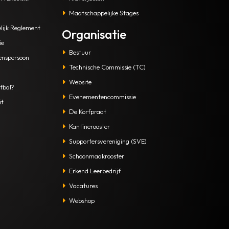
Maatschappelijke Stages
lijk Reglement
Organisatie
ie
Bestuur
enspersoon
Technische Commissie (TC)
Website
fbal?
Evenementencommissie
it
De Korfpraat
Kantinerooster
Supportersvereniging (SVE)
Schoonmaakrooster
Erkend Leerbedrijf
Vacatures
Webshop