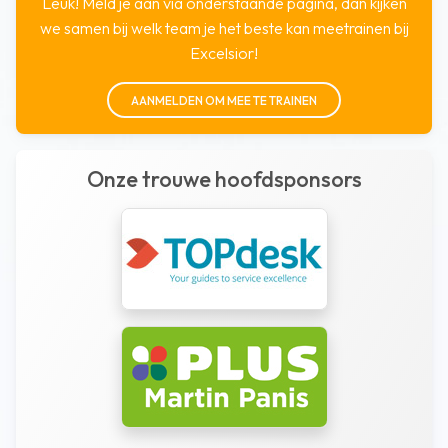
Leuk! Meld je aan via onderstaande pagina, dan kijken
we samen bij welk team je het beste kan meetrainen bij
Excelsior!
AANMELDEN OM MEE TE TRAINEN
Onze trouwe hoofdsponsors