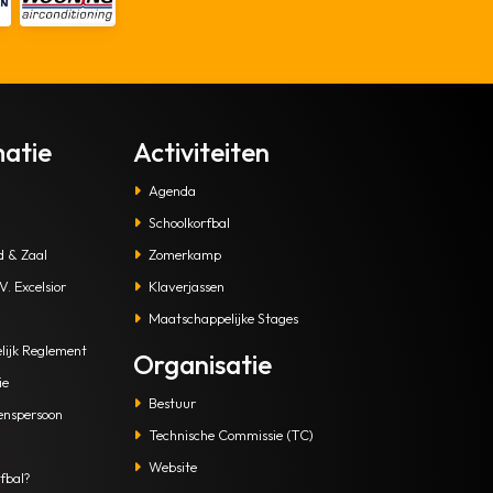
matie
Activiteiten
Agenda
Schoolkorfbal
d & Zaal
Zomerkamp
. Excelsior
Klaverjassen
Maatschappelijke Stages
lijk Reglement
Organisatie
ie
Bestuur
enspersoon
Technische Commissie (TC)
Website
fbal?