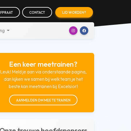
FPRAAT
CONTACT
LID WORDEN?
ing
Een keer meetrainen?
Leuk! Meld je aan via onderstaande pagina,
dan kijken we samen bij welk team je het
beste kan meetrainen bij Excelsior!
AANMELDEN OM MEE TE TRAINEN
Onze trouwe hoofdsponsors