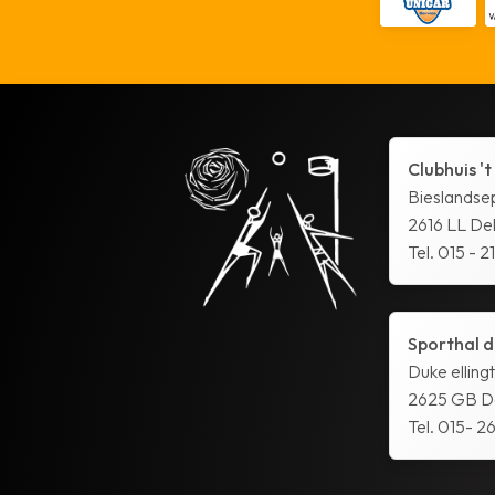
Clubhuis 't
Bieslandse
2616 LL Del
Tel. 015 - 2
Sporthal d
Duke elling
2625 GB De
Tel. 015- 26