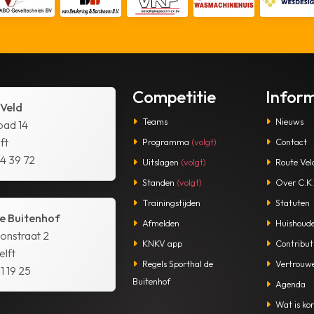
Competitie
Infor
 Veld
Teams
Nieuws
pad 14
ft
Programma
(volgt)
Contact
14 39 72
Uitslagen
(volgt)
Route Vel
Standen
(volgt)
Over C.K.V
Trainingstijden
Statuten
e Buitenhof
Afmelden
Huishoude
tonstraat 2
KNKV app
Contribut
lft
Regels Sporthal de
Vertrouw
1 19 25
Buitenhof
Agenda
Wat is kor