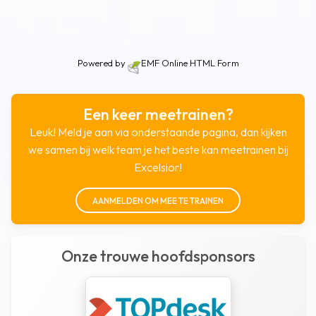
Powered by
EMF
Online HTML Form
Een keer meetrainen?
Leuk! Meld je aan via onderstaande pagina, dan kijken
we samen bij welk team je het beste kan meetrainen bij
Excelsior!
AANMELDEN OM MEE TE TRAINEN
Onze trouwe hoofdsponsors