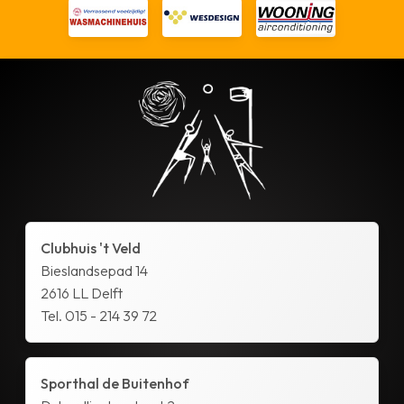
Clubhuis 't Veld
Bieslandsepad 14
2616 LL Delft
Tel. 015 - 214 39 72
Sporthal de Buitenhof