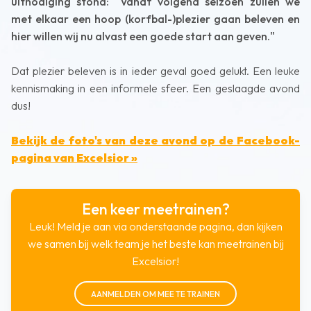
uitnodiging stond: "Vanaf volgend seizoen zullen we
met elkaar een hoop (korfbal-)plezier gaan beleven en
hier willen wij nu alvast een goede start aan geven."
Dat plezier beleven is in ieder geval goed gelukt. Een leuke
kennismaking in een informele sfeer. Een geslaagde avond
dus!
Bekijk de foto's van deze avond op de Facebook-
pagina van Excelsior »
Een keer meetrainen?
Leuk! Meld je aan via onderstaande pagina, dan kijken
we samen bij welk team je het beste kan meetrainen bij
Excelsior!
AANMELDEN OM MEE TE TRAINEN