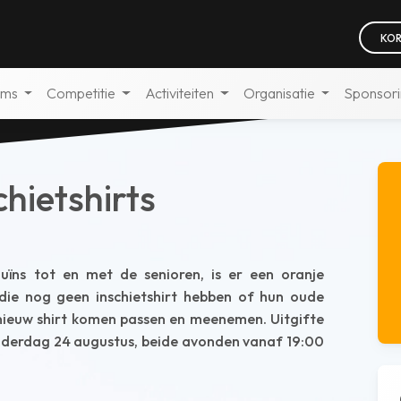
KOR
ams
Competitie
Activiteiten
Organisatie
Sponsor
chietshirts
uïns tot en met de senioren, is er een oranje
n die nog geen inschietshirt hebben of hun oude
 nieuw shirt komen passen en meenemen. Uitgifte
onderdag 24 augustus, beide avonden vanaf 19:00