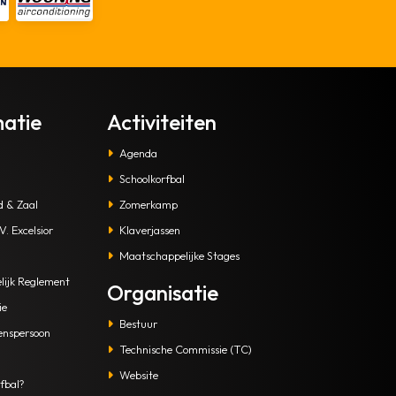
matie
Activiteiten
Agenda
Schoolkorfbal
d & Zaal
Zomerkamp
. Excelsior
Klaverjassen
Maatschappelijke Stages
lijk Reglement
Organisatie
ie
Bestuur
enspersoon
Technische Commissie (TC)
Website
fbal?