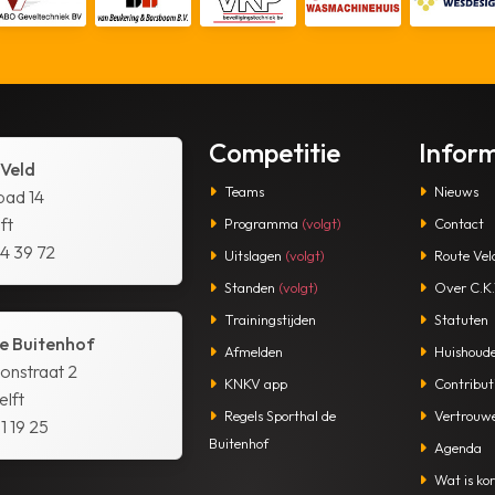
Competitie
Infor
 Veld
Teams
Nieuws
pad 14
ft
Programma
(volgt)
Contact
14 39 72
Uitslagen
(volgt)
Route Vel
Standen
(volgt)
Over C.K.V
Trainingstijden
Statuten
e Buitenhof
Afmelden
Huishoude
tonstraat 2
KNKV app
Contribut
lft
Regels Sporthal de
Vertrouw
1 19 25
Buitenhof
Agenda
Wat is kor