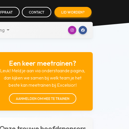
FPRAAT
CONTACT
LID WORDEN?
ing
Een keer meetrainen?
Leuk! Meld je aan via onderstaande pagina,
dan kijken we samen bij welk team je het
beste kan meetrainen bij Excelsior!
AANMELDEN OM MEE TE TRAINEN
Onze trouwe hoofdsponsors