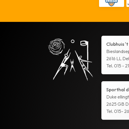
Clubhuis 't
Bieslandse
2616 LL Del
Tel. 015 - 2
Sporthal d
Duke elling
2625 GB De
Tel. 015- 26