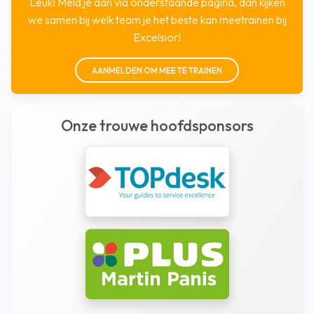
Leuk! Meld je aan via onderstaande pagina, dan kijken
we samen bij welk team je het beste kan meetrainen bij
Excelsior!
AANMELDEN OM MEE TE TRAINEN
Onze trouwe hoofdsponsors