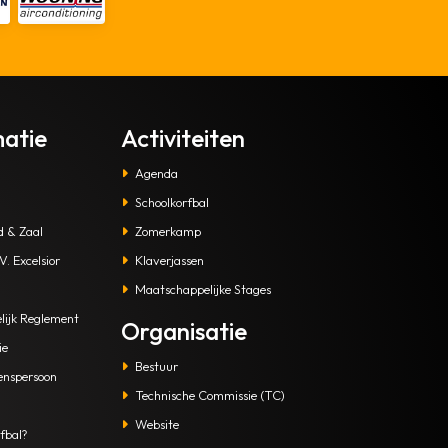
matie
Activiteiten
Agenda
Schoolkorfbal
d & Zaal
Zomerkamp
. Excelsior
Klaverjassen
Maatschappelijke Stages
lijk Reglement
Organisatie
ie
Bestuur
enspersoon
Technische Commissie (TC)
Website
fbal?