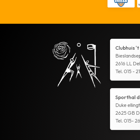
Clubhuis 't
Bieslandse
2616 LL Del
Tel. 015 - 2
Sporthal d
Duke elling
2625 GB De
Tel. 015- 26