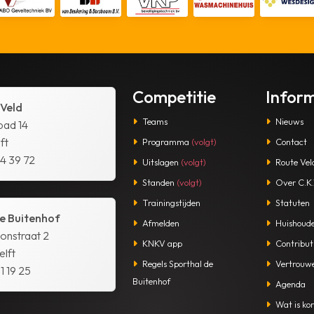
Competitie
Infor
 Veld
Teams
Nieuws
pad 14
ft
Programma
(volgt)
Contact
14 39 72
Uitslagen
(volgt)
Route Vel
Standen
(volgt)
Over C.K.V
Trainingstijden
Statuten
e Buitenhof
Afmelden
Huishoude
tonstraat 2
KNKV app
Contribut
lft
Regels Sporthal de
Vertrouw
1 19 25
Buitenhof
Agenda
Wat is kor