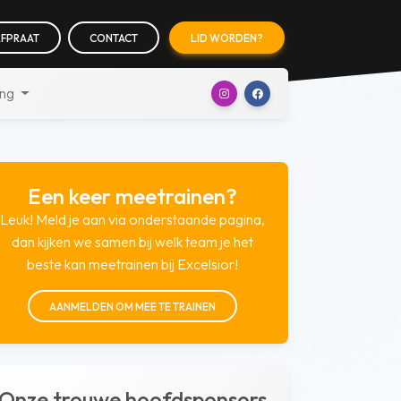
FPRAAT
CONTACT
LID WORDEN?
ing
Een keer meetrainen?
Leuk! Meld je aan via onderstaande pagina,
dan kijken we samen bij welk team je het
beste kan meetrainen bij Excelsior!
AANMELDEN OM MEE TE TRAINEN
Onze trouwe hoofdsponsors