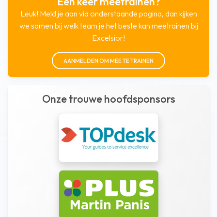
Een keer meetrainen?
Leuk! Meld je aan via onderstaande pagina, dan kijken
we samen bij welk team je het beste kan meetrainen bij
Excelsior!
AANMELDEN OM MEE TE TRAINEN
Onze trouwe hoofdsponsors